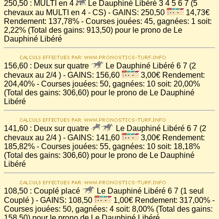
250,50 : MULTI en 4
Le Dauphiné Libéré 3 4 5 6 7 (5
chevaux au MULTI en 4 - CS) - GAINS: 250,50
14,73€
Rendement: 137,78% - Courses jouées: 45, gagnées: 1 soit:
2,22% (Total des gains: 913,50) pour le prono de Le
Dauphiné Libéré
156,60 : Deux sur quatre
Le Dauphiné Libéré 6 7 (2
chevaux au 2/4 ) - GAINS: 156,60
3,00€ Rendement:
204,40% - Courses jouées: 50, gagnées: 10 soit: 20,00%
(Total des gains: 306,60) pour le prono de Le Dauphiné
Libéré
141,60 : Deux sur quatre
Le Dauphiné Libéré 6 7 (2
chevaux au 2/4 ) - GAINS: 141,60
3,00€ Rendement:
185,82% - Courses jouées: 55, gagnées: 10 soit: 18,18%
(Total des gains: 306,60) pour le prono de Le Dauphiné
Libéré
108,50 : Couplé placé
Le Dauphiné Libéré 6 7 (1 seul
Couplé ) - GAINS: 108,50
1,00€ Rendement: 317,00% -
Courses jouées: 50, gagnées: 4 soit: 8,00% (Total des gains:
158,50) pour le prono de Le Dauphiné Libéré