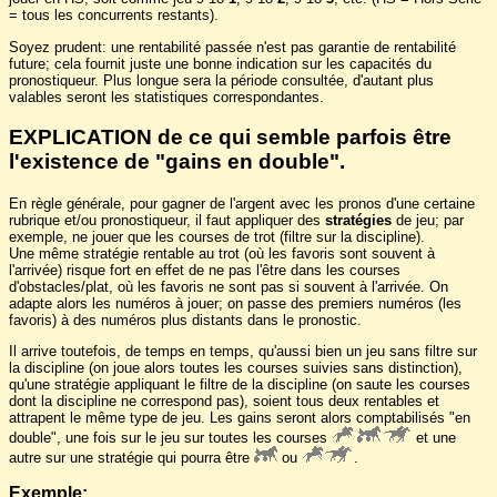
= tous les concurrents restants).
Soyez prudent: une rentabilité passée n'est pas garantie de rentabilité
future; cela fournit juste une bonne indication sur les capacités du
pronostiqueur. Plus longue sera la période consultée, d'autant plus
valables seront les statistiques correspondantes.
EXPLICATION de ce qui semble parfois être
l'existence de "gains en double".
En règle générale, pour gagner de l'argent avec les pronos d'une certaine
rubrique et/ou pronostiqueur, il faut appliquer des
stratégies
de jeu; par
exemple, ne jouer que les courses de trot (filtre sur la discipline).
Une même stratégie rentable au trot (où les favoris sont souvent à
l'arrivée) risque fort en effet de ne pas l'être dans les courses
d'obstacles/plat, où les favoris ne sont pas si souvent à l'arrivée. On
adapte alors les numéros à jouer; on passe des premiers numéros (les
favoris) à des numéros plus distants dans le pronostic.
Il arrive toutefois, de temps en temps, qu'aussi bien un jeu sans filtre sur
la discipline (on joue alors toutes les courses suivies sans distinction),
qu'une stratégie appliquant le filtre de la discipline (on saute les courses
dont la discipline ne correspond pas), soient tous deux rentables et
attrapent le même type de jeu. Les gains seront alors comptabilisés "en
double", une fois sur le jeu sur toutes les courses
et une
autre sur une stratégie qui pourra être
ou
.
Exemple: