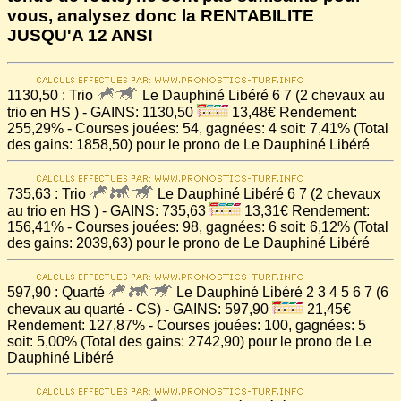
vous, analysez donc la RENTABILITE
JUSQU'A 12 ANS!
1130,50 : Trio
Le Dauphiné Libéré 6 7 (2 chevaux au
trio en HS ) - GAINS: 1130,50
13,48€ Rendement:
255,29% - Courses jouées: 54, gagnées: 4 soit: 7,41% (Total
des gains: 1858,50) pour le prono de Le Dauphiné Libéré
735,63 : Trio
Le Dauphiné Libéré 6 7 (2 chevaux
au trio en HS ) - GAINS: 735,63
13,31€ Rendement:
156,41% - Courses jouées: 98, gagnées: 6 soit: 6,12% (Total
des gains: 2039,63) pour le prono de Le Dauphiné Libéré
597,90 : Quarté
Le Dauphiné Libéré 2 3 4 5 6 7 (6
chevaux au quarté - CS) - GAINS: 597,90
21,45€
Rendement: 127,87% - Courses jouées: 100, gagnées: 5
soit: 5,00% (Total des gains: 2742,90) pour le prono de Le
Dauphiné Libéré