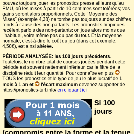
pouvez toujours jouer les pronostics presse ailleurs qu'au
PMU, où les mises à partir de 10 centimes sont tolérées; vos
gains seront alors proportionnels. Cette "Moyenne des
Mises" (exemple 4,38) ne tombe pas toujours sur des chiffres
ronds à cause des non-partants. Les pronostics hippiques
recèlent parfois des non-partants; on joue alors moins que
l'habituel, voire même pas du pas du tout. Et la moyenne
normale, c'est-à-dire le coût du jeu (dans cet exemple,
4,50€), est ainsi altérée.
PÉRIODE ANALYSÉE: les 100 jours précédents
.
Toutefois, le nombre total de courses jouées pendant cette
période est souvent nettement inférieur, car le filtre de la
discipline réduit leur quantité. Pour connaître en plus
TOUS les pronostics et le type de jeu le plus lucratif de
1
mois à 1 an et
l'écart maximum
devenez supporter de
https://pronostics-turf.info/
en cliquant ici
Si 100
jours
(compromis entre la forme et la tenue