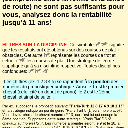
de route) ne sont pas suffisants pour
vous, analysez donc la rentabilité
jusqu'à 11 ans!
FILTRES SUR LA DISCIPLINE:
Ce symbole
signifie
que les résultats ont été obtenus sur des courses de plat +
obstacles. Cet autre
représente les courses de trot et
celui-ci
les courses de plat. Une stratégie de jeu ne
s'applique qu'à sa discipline respective. Toutes disciplines
confondues:
Les chiffres (ex. 1 2 3 4 5) se rapportent à
la positon
des
numéros du pronostiqueur/rubrique. Ainsi le 1 est le premier
cheval (celui cité en début de prono), le 2 est le 2ème
cheval, et ainsi de suite...
Par ex. supposons le pronostic suivant:
"Paris-Turf: 12 8 17 4 9 18 1 13"
et la stratégie indique un jeu du genre "Paris Turf 8 (1 jeu simple placé)".
Vous devez choisir le cheval numéro nº 13, car c'est lui qui occupe la
8ème position. Supposons cette autre stratégie:
"Paris Turf 5 6 (2
chevaux au trio en HS )"
. Les numéros à prendre seront le 9 et le 18, à
jouer en HS, soit comme jeu 9-18-
1
, 9-18-
2
, 9-18-
3
, etc. (HS = Hors Série