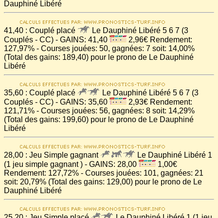
Dauphiné Libéré
41,40 : Couplé placé
Le Dauphiné Libéré 5 6 7 (3
Couplés - CC) - GAINS: 41,40
2,96€ Rendement:
127,97% - Courses jouées: 50, gagnées: 7 soit: 14,00%
(Total des gains: 189,40) pour le prono de Le Dauphiné
Libéré
35,60 : Couplé placé
Le Dauphiné Libéré 5 6 7 (3
Couplés - CC) - GAINS: 35,60
2,93€ Rendement:
121,71% - Courses jouées: 56, gagnées: 8 soit: 14,29%
(Total des gains: 199,60) pour le prono de Le Dauphiné
Libéré
28,00 : Jeu Simple gagnant
Le Dauphiné Libéré 1
(1 jeu simple gagnant ) - GAINS: 28,00
1,00€
Rendement: 127,72% - Courses jouées: 101, gagnées: 21
soit: 20,79% (Total des gains: 129,00) pour le prono de Le
Dauphiné Libéré
25,20 : Jeu Simple placé
Le Dauphiné Libéré 1 (1 jeu