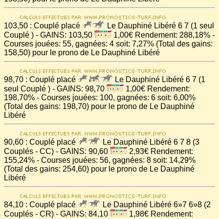
103,50 : Couplé placé
Le Dauphiné Libéré 6 7 (1 seul
Couplé ) - GAINS: 103,50
1,00€ Rendement: 288,18% -
Courses jouées: 55, gagnées: 4 soit: 7,27% (Total des gains:
158,50) pour le prono de Le Dauphiné Libéré
98,70 : Couplé placé
Le Dauphiné Libéré 6 7 (1
seul Couplé ) - GAINS: 98,70
1,00€ Rendement:
198,70% - Courses jouées: 100, gagnées: 6 soit: 6,00%
(Total des gains: 198,70) pour le prono de Le Dauphiné
Libéré
90,60 : Couplé placé
Le Dauphiné Libéré 6 7 8 (3
Couplés - CC) - GAINS: 90,60
2,93€ Rendement:
155,24% - Courses jouées: 56, gagnées: 8 soit: 14,29%
(Total des gains: 254,60) pour le prono de Le Dauphiné
Libéré
84,10 : Couplé placé
Le Dauphiné Libéré 6»7 6»8 (2
Couplés - CR) - GAINS: 84,10
1,98€ Rendement: