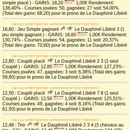
simple placé ) - GAINS: 18,20
1,00€ Rendement:
136,40% - Courses jouées: 50, gagnées: 27 soit: 54,00%
(Total des gains: 68,20) pour le prono de Le Dauphiné Libéré
16,60 : Jeu Simple gagnant
Le Dauphiné Libéré 3 (1
jeu simple gagnant ) - GAINS: 16,60
1,00€ Rendement:
130,74% - Courses jouées: 54, gagnées: 11 soit: 20,37%
(Total des gains: 70,60) pour le prono de Le Dauphiné Libéré
12,80 : Couplé placé
Le Dauphiné Libéré 2 3 (1 seul
Couplé ) - GAINS: 12,80
1,00€ Rendement: 127,23% -
Courses jouées: 47, gagnées: 3 soit: 6,38% (Total des gains:
59,80) pour le prono de Le Dauphiné Libéré
12,50 : Couplé placé
Le Dauphiné Libéré 7 8 (1 seul
Couplé ) - GAINS: 12,50
1,00€ Rendement: 125,51% -
Courses jouées: 49, gagnées: 4 soit: 8,16% (Total des gains:
61,50) pour le prono de Le Dauphiné Libéré
12,48 : Trio
Le Dauphiné Libéré 2 3 4 (3 chevaux au