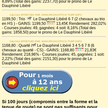
8,89% (Total des gains: 2237,70) pour le prono de Le
Dauphiné Libéré
1199,50 : Trio
Le Dauphiné Libéré 6 7 (2 chevaux au trio
en HS ) - GAINS: 1199,50
13,45€ Rendement: 282,02%
- Courses jouées: 49, gagnées: 4 soit: 8,16% (Total des
gains: 1858,50) pour le prono de Le Dauphiné Libéré
1168,80 : Quarté
Le Dauphiné Libéré 3 4 5 6 7 8 (6
chevaux au quarté - CS) - GAINS: 1168,80
21,83€
Rendement: 218,96% - Courses jouées: 45, gagnées: 1 soit:
2,22% (Total des gains: 2151,30) pour le prono de Le
Dauphiné Libéré
Si 100 jours (compromis entre la forme et la
tenue de route) ne sont pas suffisants pour